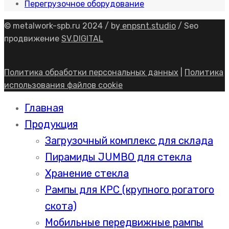
Перегрузочное оборудование
© metalwork-spb.ru 2024 / by
enpsnt.studio
/ Seo
продвижение
SV.DIGITAL
Политика обработки персональных данных
|
Политика
использования файлов cookie
Главная
Продукция
Загрузочный комплекс для склада
Пирамиды JUMBO для стекла
Хранение стекла
Рампы для КРС (крупного рогатого
скота)
Мобильные передвижные рампы