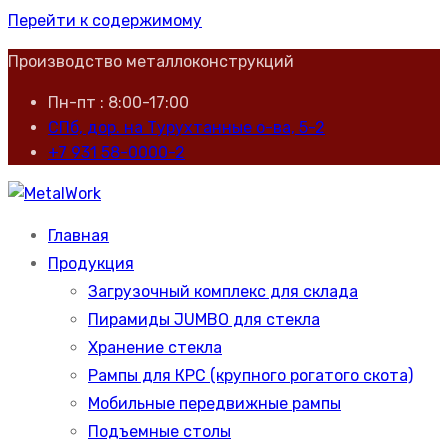
Перейти к содержимому
Производство металлоконструкций
Пн-пт : 8:00-17:00
СПб, дор. на Турухтанные о-ва, 5-2
+7 931 58-0000-2
Производство металлоконструкций
Главная
MetalWork
Продукция
Загрузочный комплекс для склада
Пирамиды JUMBO для стекла
Хранение стекла
Рампы для КРС (крупного рогатого скота)
Мобильные передвижные рампы
Подъемные столы