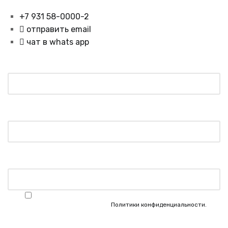
+7 931 58-0000-2
отправить email
чат в whats app
Как к Вам обращаться *
Ваш телефон *
Что Вас интересует
Я согласен(а) на обработку моих персональных данных в
соответствии с условиями
Политики конфиденциальности.