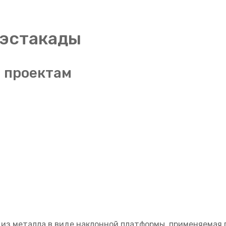
 эстакады
 проектам
 из металла в виде наклонной платформы, применяемая 