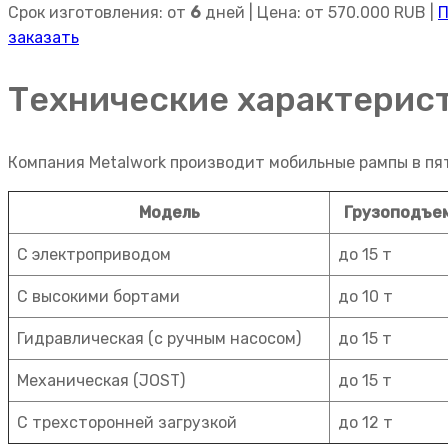
Срок изготовления: от
6
дней | Цена: от
570.000
RUB |
П
заказать
Технические характерис
Компания Metalwork производит мобильные рампы в пя
Модель
Грузоподъе
С электроприводом
до 15 т
С высокими бортами
до 10 т
Гидравлическая (с ручным насосом)
до 15 т
Механическая (JOST)
до 15 т
С трехсторонней загрузкой
до 12 т