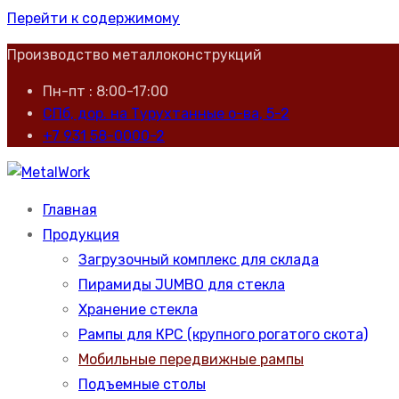
Перейти к содержимому
Производство металлоконструкций
Пн-пт : 8:00-17:00
СПб, дор. на Турухтанные о-ва, 5-2
+7 931 58-0000-2
Производство металлоконструкций
Главная
MetalWork
Продукция
Загрузочный комплекс для склада
Пирамиды JUMBO для стекла
Хранение стекла
Рампы для КРС (крупного рогатого скота)
Мобильные передвижные рампы
Подъемные столы