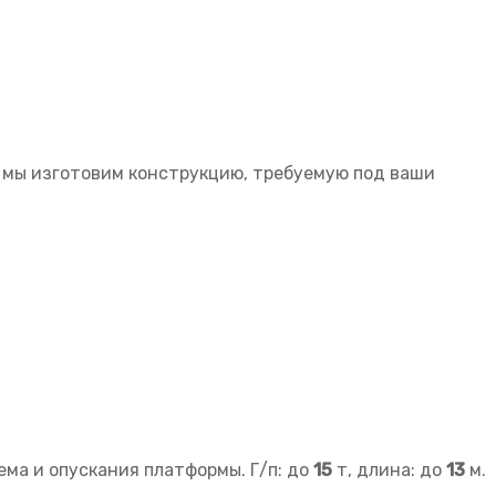
 мы изготовим конструкцию, требуемую под ваши
ма и опускания платформы. Г/п: до
15
т, длина: до
13
м.