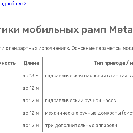
одробнее >
тики мобильных рамп Meta
ти стандартных исполнениях. Основные параметры моде
мность
Длина
Тип привода / 
до 13 м
гидравлическая насосная станция с 
до 12 м
—
до 12 м
гидравлический ручной насос
до 12 м
механические ручные домкраты (сис
до 12 м
три дополнительные аппарели